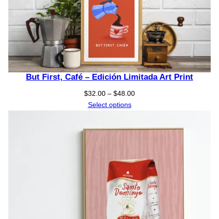
But First, Café – Edición Limitada Art Print
Price
$
32.00
–
$
48.00
range:
Select options
$32.00
through
$48.00