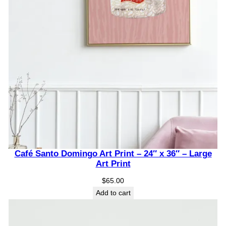
Café Santo Domingo Art Print – 24″ x 36″ – Large
Art Print
$
65.00
Add to cart