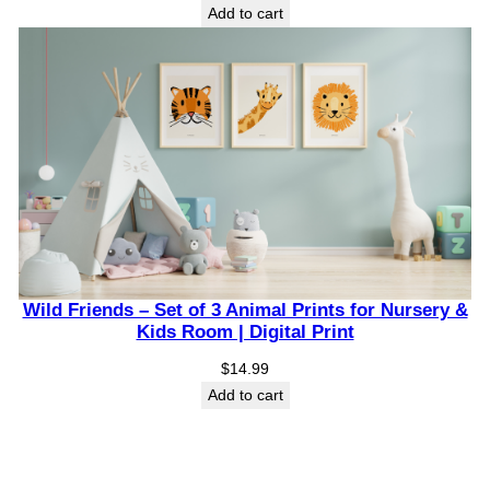
Add to cart
Wild Friends – Set of 3 Animal Prints for Nursery &
Kids Room | Digital Print
$
14.99
Add to cart