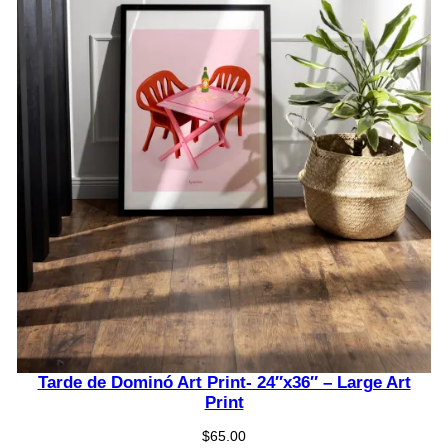
Tarde de Dominó Art Print- 24″x36″ – Large Art
Print
$
65.00